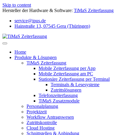
Skip to content
Hersteller der Hardware & Software:
TiMaS Zeiterfassung
service@ipus.de
Hainstraße 13, 07545 Gera (Thüringen)
Home
Produkte & Lösungen
TiMaS Zeiterfassung
Mobile Zeiterfassung per App
Mobile Zeiterfassung am PC
Stationäre Zeiterfassung per Terminal
Terminals & Lesesysteme
Zutrittslösungen
Telefonzeiterfassung
TiMaS Zusatzmodule
Personalplanung
Projektzeit
Workflow Antragswesen
Zutrittskontrolle
Cloud Hosting
Schnittstellen & Anbindung