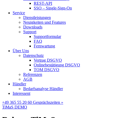
REST-API
SSO – Single-Sign-On
Service
Dienstleistungen
Neuigkeiten und Features
Downloads
Support
Supportformular
FAQ
Fernwartung
Über Uns
Datenschutz
Vertrag DSGVO
Onlinebestätigung DSGVO
TOM DSGVO
Referenzen
AGB
Händler
Bedarfsanalyse Händler
Interessent
+49 365 55 20 60
Gesprächszeiten »
TiMaS DEMO