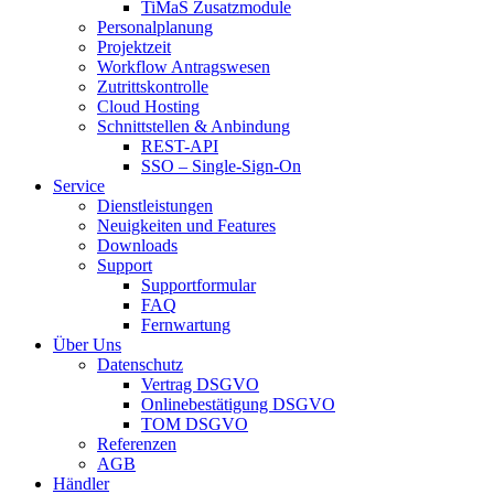
TiMaS Zusatzmodule
Personalplanung
Projektzeit
Workflow Antragswesen
Zutrittskontrolle
Cloud Hosting
Schnittstellen & Anbindung
REST-API
SSO – Single-Sign-On
Service
Dienstleistungen
Neuigkeiten und Features
Downloads
Support
Supportformular
FAQ
Fernwartung
Über Uns
Datenschutz
Vertrag DSGVO
Onlinebestätigung DSGVO
TOM DSGVO
Referenzen
AGB
Händler