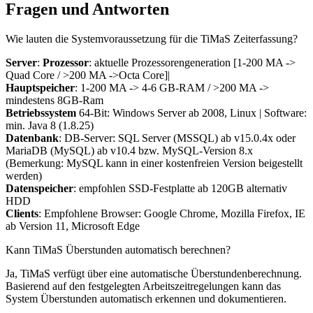
Fragen und Antworten
Wie lauten die Systemvoraussetzung für die TiMaS Zeiterfassung?
Server
:
Prozessor
: aktuelle Prozessorengeneration [1-200 MA ->
Quad Core / >200 MA ->Octa Core]|
Hauptspeicher
: 1-200 MA -> 4-6 GB-RAM / >200 MA ->
mindestens 8GB-Ram
Betriebssystem
64-Bit: Windows Server ab 2008, Linux | Software:
min. Java 8 (1.8.25)
Datenbank
: DB-Server: SQL Server (MSSQL) ab v15.0.4x oder
MariaDB (MySQL) ab v10.4 bzw. MySQL-Version 8.x
(Bemerkung: MySQL kann in einer kostenfreien Version beigestellt
werden)
Datenspeicher
: empfohlen SSD-Festplatte ab 120GB alternativ
HDD
Clients
: Empfohlene Browser: Google Chrome, Mozilla Firefox, IE
ab Version 11, Microsoft Edge
Kann TiMaS Überstunden automatisch berechnen?
Ja, TiMaS verfügt über eine automatische Überstundenberechnung.
Basierend auf den festgelegten Arbeitszeitregelungen kann das
System Überstunden automatisch erkennen und dokumentieren.