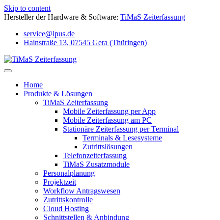
Skip to content
Hersteller der Hardware & Software:
TiMaS Zeiterfassung
service@ipus.de
Hainstraße 13, 07545 Gera (Thüringen)
Home
Produkte & Lösungen
TiMaS Zeiterfassung
Mobile Zeiterfassung per App
Mobile Zeiterfassung am PC
Stationäre Zeiterfassung per Terminal
Terminals & Lesesysteme
Zutrittslösungen
Telefonzeiterfassung
TiMaS Zusatzmodule
Personalplanung
Projektzeit
Workflow Antragswesen
Zutrittskontrolle
Cloud Hosting
Schnittstellen & Anbindung