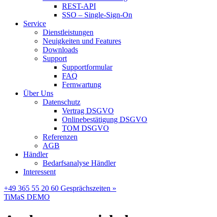
REST-API
SSO – Single-Sign-On
Service
Dienstleistungen
Neuigkeiten und Features
Downloads
Support
Supportformular
FAQ
Fernwartung
Über Uns
Datenschutz
Vertrag DSGVO
Onlinebestätigung DSGVO
TOM DSGVO
Referenzen
AGB
Händler
Bedarfsanalyse Händler
Interessent
+49 365 55 20 60
Gesprächszeiten »
TiMaS DEMO