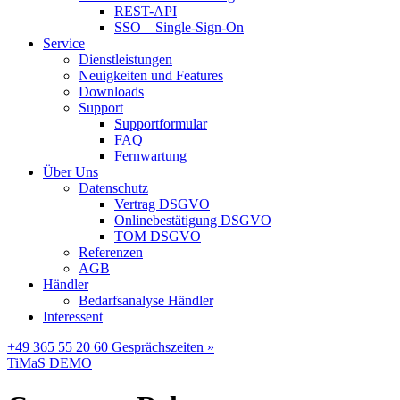
REST-API
SSO – Single-Sign-On
Service
Dienstleistungen
Neuigkeiten und Features
Downloads
Support
Supportformular
FAQ
Fernwartung
Über Uns
Datenschutz
Vertrag DSGVO
Onlinebestätigung DSGVO
TOM DSGVO
Referenzen
AGB
Händler
Bedarfsanalyse Händler
Interessent
+49 365 55 20 60
Gesprächszeiten »
TiMaS DEMO