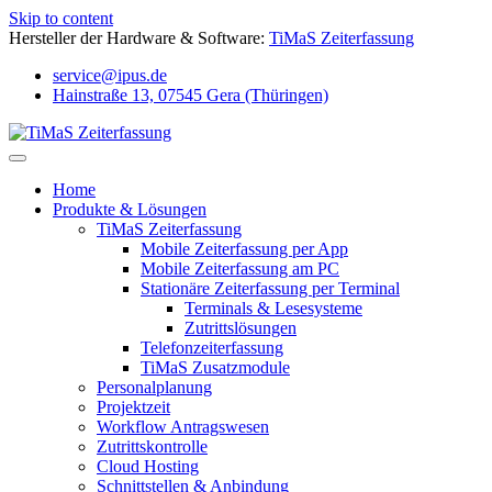
Skip to content
Hersteller der Hardware & Software:
TiMaS Zeiterfassung
service@ipus.de
Hainstraße 13, 07545 Gera (Thüringen)
Home
Produkte & Lösungen
TiMaS Zeiterfassung
Mobile Zeiterfassung per App
Mobile Zeiterfassung am PC
Stationäre Zeiterfassung per Terminal
Terminals & Lesesysteme
Zutrittslösungen
Telefonzeiterfassung
TiMaS Zusatzmodule
Personalplanung
Projektzeit
Workflow Antragswesen
Zutrittskontrolle
Cloud Hosting
Schnittstellen & Anbindung